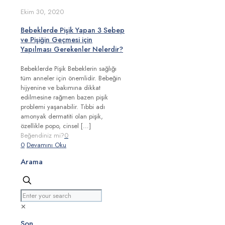
Ekim 30, 2020
Bebeklerde Pişik Yapan 3 Sebep
ve Pişiğin Geçmesi için
Yapılması Gerekenler Nelerdir?
Bebeklerde Pişik Bebeklerin sağlığı
tüm anneler için önemlidir. Bebeğin
hijyenine ve bakımına dikkat
edilmesine rağmen bazen pişik
problemi yaşanabilir. Tıbbi adı
amonyak dermatiti olan pişik,
özellikle popo, cinsel
[…]
Beğendiniz mi?
0
0
Devamını Oku
Arama
✕
Son