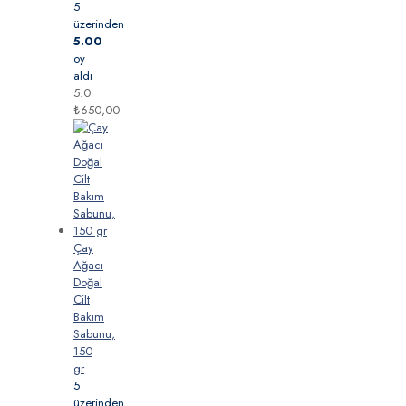
5
üzerinden
5.00
oy
aldı
5.0
₺
650,00
Çay
Ağacı
Doğal
Cilt
Bakım
Sabunu,
150
gr
5
üzerinden