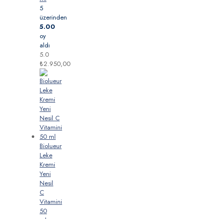
5
üzerinden
5.00
oy
aldı
5.0
₺
2.950,00
Biolueur
Leke
Kremi
Yeni
Nesil
C
Vitamini
50