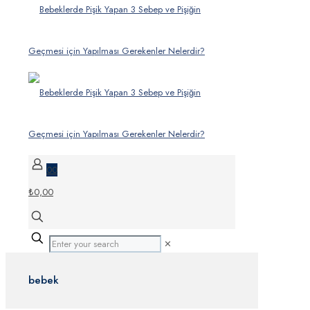
0
0
₺0,00
✕
bebek