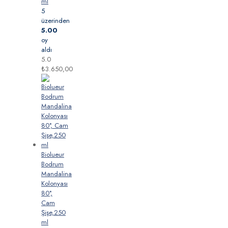
ml
5
üzerinden
5.00
oy
aldı
5.0
₺
3.650,00
Biolueur
Bodrum
Mandalina
Kolonyası
80°,
Cam
Şişe,250
ml