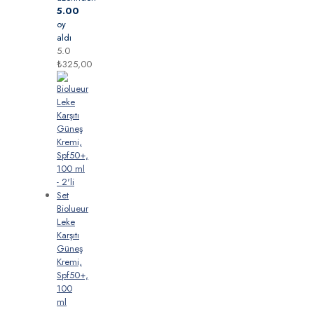
5.00
oy
aldı
5.0
₺
325,00
Biolueur
Leke
Karşıtı
Güneş
Kremi,
Spf50+,
100
ml