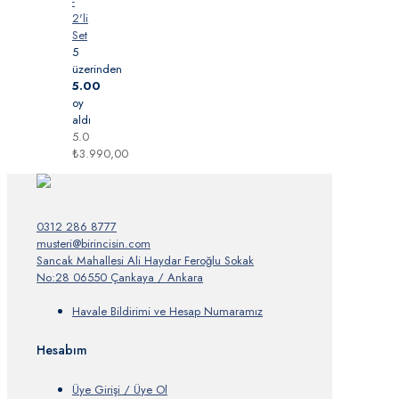
-
2'li
Set
5
üzerinden
5.00
oy
aldı
5.0
₺
3.990,00
0312 286 8777
musteri@birincisin.com
Sancak Mahallesi Ali Haydar Feroğlu Sokak
No:28 06550 Çankaya / Ankara
Havale Bildirimi ve Hesap Numaramız
Hesabım
Üye Girişi / Üye Ol