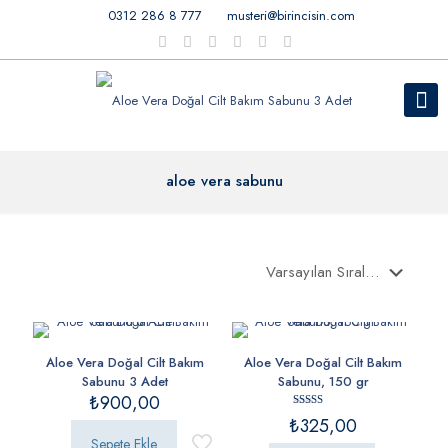
0312 286 8 777
musteri@birincisin.com
aloe vera sabunu
Aloe Vera Doğal Cilt Bakım
Aloe Vera Doğal Cilt Bakım
Sabunu 3 Adet
Sabunu, 150 gr
₺
900,00
5 üzerinden
₺
325,00
5.00
oy aldı
Sepete Ekle