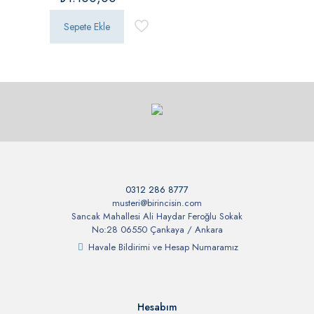
oy aldı
Sepete Ekle
0312 286 8777
musteri@birincisin.com
Sancak Mahallesi Ali Haydar Feroğlu Sokak
No:28 06550 Çankaya / Ankara
Havale Bildirimi ve Hesap Numaramız
Hesabım