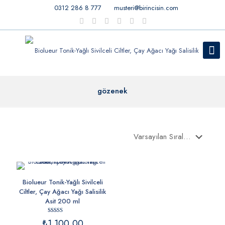
0312 286 8 777
musteri@birincisin.com
gözenek
Biolueur Tonik-Yağlı Sivilceli
Ciltler, Çay Ağacı Yağı Salisilik
Asit 200 ml
5 üzerinden
₺
1.100,00
5.00