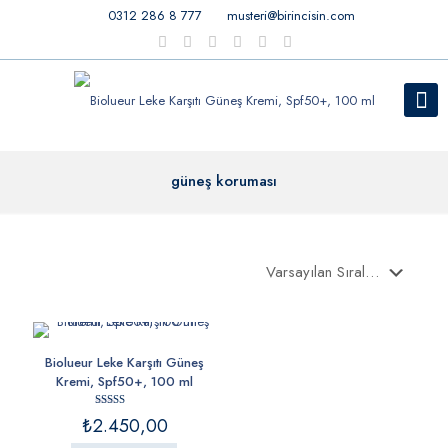
0312 286 8 777
musteri@birincisin.com
güneş koruması
Biolueur Leke Karşıtı Güneş
Kremi, Spf50+, 100 ml
5 üzerinden
₺
2.450,00
5.00
oy aldı