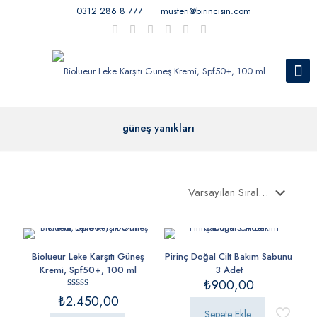
0312 286 8 777
musteri@birincisin.com
güneş yanıkları
Biolueur Leke Karşıtı Güneş
Pirinç Doğal Cilt Bakım Sabunu
Kremi, Spf50+, 100 ml
3 Adet
₺
900,00
5 üzerinden
₺
2.450,00
5.00
oy aldı
Sepete Ekle