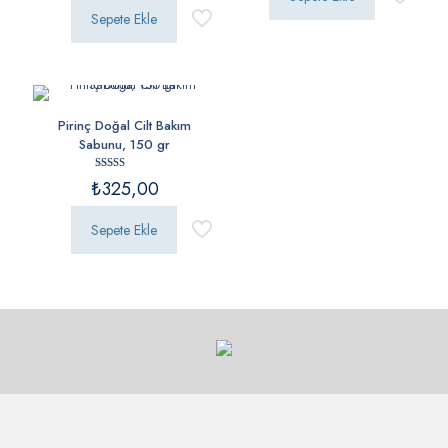
Sepete Ekle
Pirinç Doğal Cilt Bakım
Sabunu, 150 gr
5 üzerinden
₺
325,00
5.00
oy aldı
Sepete Ekle