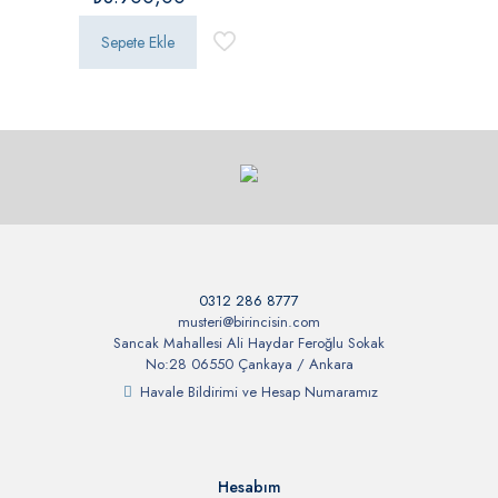
oy aldı
Sepete Ekle
0312 286 8777
musteri@birincisin.com
Sancak Mahallesi Ali Haydar Feroğlu Sokak
No:28 06550 Çankaya / Ankara
Havale Bildirimi ve Hesap Numaramız
Hesabım