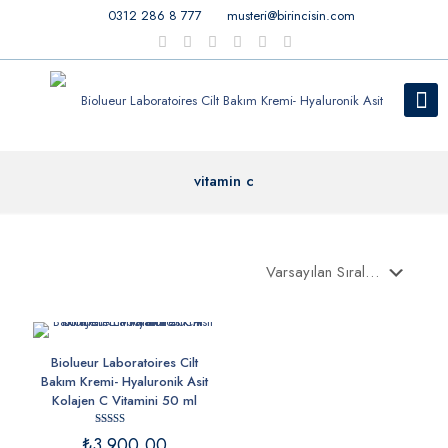
0312 286 8 777
musteri@birincisin.com
vitamin c
Biolueur Laboratoires Cilt
Bakım Kremi- Hyaluronik Asit
Kolajen C Vitamini 50 ml
5 üzerinden
₺
3.900,00
5.00