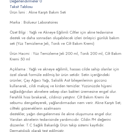
Değerlendirmeler
0
Taksit Tablosu
Ürün İsmi : Akne Karşıtı Bakım Seti
Marka : Biolueur Laboratoires
Özet Bilgi : Yağlı ve Akneye Eğilimli Ciltler için akne tedavisine
destek ve daha sonradan oluşabilecek izleri önleyici günlük bakım
seti (Yüz Temizleme Jeli, Tonik ve Cilt Bakım Kremi)
Ürün Hacmi : Yüz Temizleme Jeli 200 ml, Tonik 200 ml, Cilt Bakım
Kremi 50 ml
Açıklama : Yağlı ve akneye eğilimli, hassas cilde sahip olanlar için
özel olarak formüle edilmiş bir ürün setidir. Setin içeriğindeki
ürünler; Çay Ağacı Yağı, Salisilik Asit bileşenlerinin gücünü
kullanarak, cildi makyaj ve kirden temizler. Yüzünüzde hijyeni
sağladığından aknelere sebep olan bakteri üremesine engel olur.
Ferahlık hissi bırakarak, cildinizi yatıştırır. Cilt Bakım Kremi ile
sebumu dengeleyerek, yağlandırmadan nem verir. Akne Karşıtı Set;
ciltteki gözeneklerin azalmasını
destekler, yağın dengelenmesi ile akne oluşumuna engel olur.
Varolan aknelerin tedavisinde yardımcıdır. Cildin PH değerini
düzenler. T.C Sağlık Bakanlığı Ürün takip sistemi kayıtlıdır.
Dermatolojik olarak test edilmiştir.