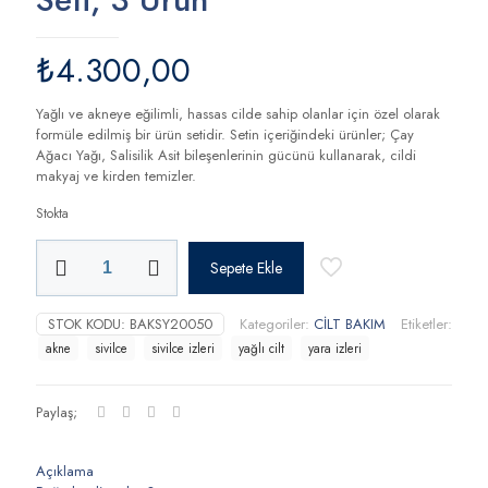
₺
4.300,00
Yağlı ve akneye eğilimli, hassas cilde sahip olanlar için özel olarak
formüle edilmiş bir ürün setidir. Setin içeriğindeki ürünler; Çay
Ağacı Yağı, Salisilik Asit bileşenlerinin gücünü kullanarak, cildi
makyaj ve kirden temizler.
Stokta
Biolueur
Sepete Ekle
Akne
Karşıtı
Bakım
STOK KODU:
BAKSY20050
Kategoriler:
CİLT BAKIM
Etiketler:
Seti,
akne
sivilce
sivilce izleri
yağlı cilt
yara izleri
3
Ürün
adet
Paylaş;
Açıklama