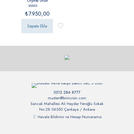
Orjinal Ürün
5 üzerinden
₺
7.950,00
5.00
oy aldı
Sepete Ekle
0312 286 8777
musteri@birincisin.com
Sancak Mahallesi Ali Haydar Feroğlu Sokak
No:28 06550 Çankaya / Ankara
Havale Bildirimi ve Hesap Numaramız